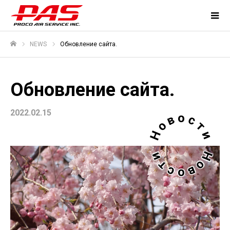
NEWS
Обновление сайта.
ホーム
Обновление сайта.
2022.02.15
о
в
с
о
т
Н
и
Н
и
о
т
в
с
о