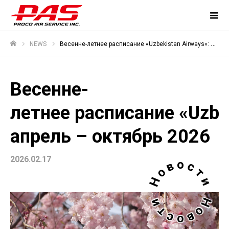
NEWS
Весенне-летнее расписание «Uzbekistan Airways»: апрель – октябрь 2026
ホーム
Весенне-
летнее расписание «Uzbek
апрель – октябрь 2026
2026.02.17
о
в
с
о
т
Н
и
Н
и
о
т
в
с
о